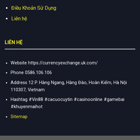
Điều Khoản Sử Dụng
Liên hệ
LIÊN HỆ
Website https://currencyexchange.uk.com/
Phone 0586.106.106
Address 12 P. Hàng Ngang, Hàng Đào, Hoàn Kiếm, Hà Nội
110307, Vietnam
Hashtag #Vin88 #cacuocuytin #casinoonline #gamebai
#khuyenmaihot
Sitemap