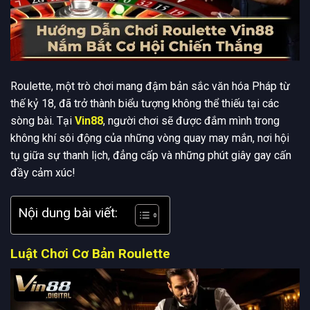
Roulette, một trò chơi mang đậm bản sắc văn hóa Pháp từ
thế kỷ 18, đã trở thành biểu tượng không thể thiếu tại các
sòng bài. Tại
Vin88
, người chơi sẽ được đắm mình trong
không khí sôi động của những vòng quay may mắn, nơi hội
tụ giữa sự thanh lịch, đẳng cấp và những phút giây gay cấn
đầy cảm xúc!
Nội dung bài viết:
Luật Chơi Cơ Bản Roulette