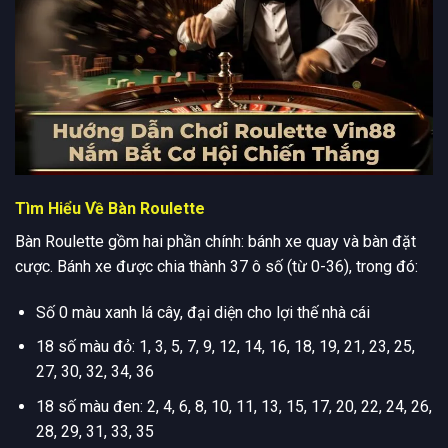
Tìm Hiểu Về Bàn Roulette
Bàn Roulette gồm hai phần chính: bánh xe quay và bàn đặt
cược. Bánh xe được chia thành 37 ô số (từ 0-36), trong đó:
Số 0 màu xanh lá cây, đại diện cho lợi thế nhà cái
18 số màu đỏ: 1, 3, 5, 7, 9, 12, 14, 16, 18, 19, 21, 23, 25,
27, 30, 32, 34, 36
18 số màu đen: 2, 4, 6, 8, 10, 11, 13, 15, 17, 20, 22, 24, 26,
28, 29, 31, 33, 35