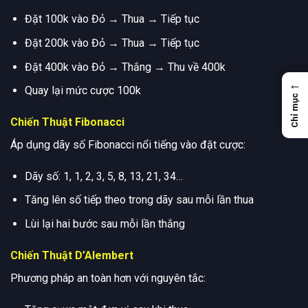
Đặt 100k vào Đỏ → Thua → Tiếp tục
Đặt 200k vào Đỏ → Thua → Tiếp tục
Đặt 400k vào Đỏ → Thắng → Thu về 400k
←
Quay lại mức cược 100k
Chỉ mục
Chiến Thuật Fibonacci
Áp dụng dãy số Fibonacci nổi tiếng vào đặt cược:
Dãy số: 1, 1, 2, 3, 5, 8, 13, 21, 34…
Tăng lên số tiếp theo trong dãy sau mỗi lần thua
Lùi lại hai bước sau mỗi lần thắng
Chiến Thuật D’Alembert
Phương pháp an toàn hơn với nguyên tắc: