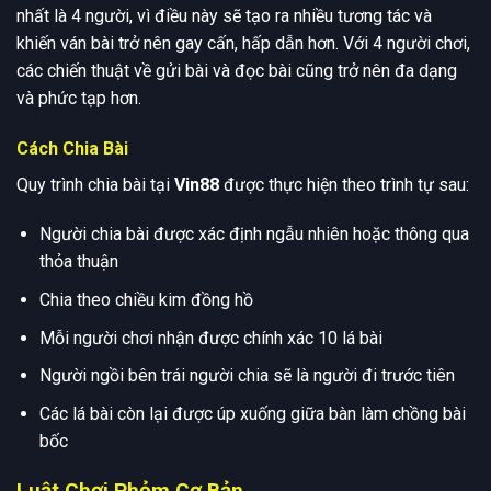
nhất là 4 người, vì điều này sẽ tạo ra nhiều tương tác và
khiến ván bài trở nên gay cấn, hấp dẫn hơn. Với 4 người chơi,
các chiến thuật về gửi bài và đọc bài cũng trở nên đa dạng
và phức tạp hơn.
Cách Chia Bài
Quy trình chia bài tại
Vin88
được thực hiện theo trình tự sau:
Người chia bài được xác định ngẫu nhiên hoặc thông qua
thỏa thuận
Chia theo chiều kim đồng hồ
Mỗi người chơi nhận được chính xác 10 lá bài
Người ngồi bên trái người chia sẽ là người đi trước tiên
Các lá bài còn lại được úp xuống giữa bàn làm chồng bài
bốc
Luật Chơi Phỏm Cơ Bản