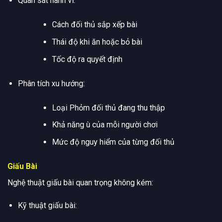
Quan sát hành vi:
Cách đối thủ sắp xếp bài
Thái độ khi ăn hoặc bỏ bài
Tốc độ ra quyết định
Phân tích xu hướng:
Loại Phỏm đối thủ đang thu thập
Khả năng ù của mỗi người chơi
Mức độ nguy hiểm của từng đối thủ
Giấu Bài
Nghệ thuật giấu bài quan trọng không kém:
Kỹ thuật giấu bài: