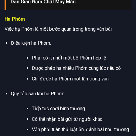
Dân Gian Đậm Chất May Mắn
Hạ Phỏm
Việc hạ Phỏm là một bước quan trọng trong ván bài:
Điều kiện hạ Phỏm:
Phải có ít nhất một bộ Phỏm hợp lệ
Được phép hạ nhiều Phỏm cùng lúc nếu có
Chỉ được hạ Phỏm một lần trong ván
Quy tắc sau khi hạ Phỏm:
Tiếp tục chơi bình thường
Có thể nhận bài gửi từ người khác
Vẫn phải tuân thủ luật ăn, đánh bài như thường