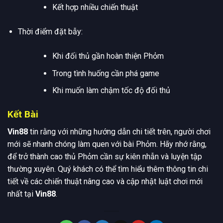
Kết hợp nhiều chiến thuật
Thời điểm đặt bẫy:
Khi đối thủ gần hoàn thiện Phỏm
Trong tình huống cần phá game
Khi muốn làm chậm tốc độ đối thủ
Kết Bài
Vin88
tin rằng với những hướng dẫn chi tiết trên, người chơi
mới sẽ nhanh chóng làm quen với bài Phỏm. Hãy nhớ rằng,
để trở thành cao thủ Phỏm cần sự kiên nhẫn và luyện tập
thường xuyên. Quý khách có thể tìm hiểu thêm thông tin chi
tiết về các chiến thuật nâng cao và cập nhật luật chơi mới
nhất tại
Vin88
.