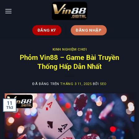
Chuyển
đến
nội
dung
ĐĂNG KÝ
ĐĂNG NHẬP
KINH NGHIỆM CHƠI
Phỏm Vin88 – Game Bài Truyền
Thống Hấp Dẫn Nhất
ĐÃ ĐĂNG TRÊN
THÁNG 3 11, 2025
BỞI
SEO
11
Th3