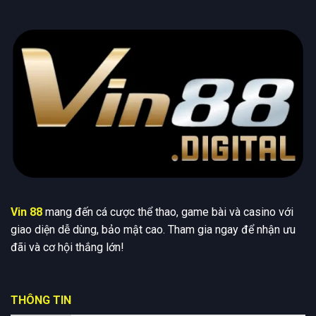
Chơi
Phương
Đỉnh
Thức
Cao
Cho
Tín
Đồ
Bài
Quốc
Tế
Vin 88
mang đến cá cược thể thao, game bài và casino với
giao diện dễ dùng, bảo mật cao. Tham gia ngay để nhận ưu
đãi và cơ hội thắng lớn!
THÔNG TIN