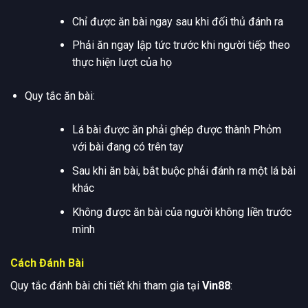
Chỉ được ăn bài ngay sau khi đối thủ đánh ra
Phải ăn ngay lập tức trước khi người tiếp theo
thực hiện lượt của họ
Quy tắc ăn bài:
Lá bài được ăn phải ghép được thành Phỏm
với bài đang có trên tay
Sau khi ăn bài, bắt buộc phải đánh ra một lá bài
khác
Không được ăn bài của người không liền trước
mình
Cách Đánh Bài
Quy tắc đánh bài chi tiết khi tham gia tại
Vin88
: