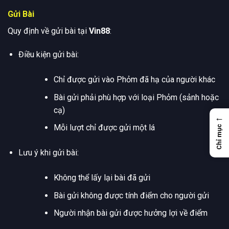
Gửi Bài
Quy định về gửi bài tại
Vin88
:
Điều kiện gửi bài:
Chỉ được gửi vào Phỏm đã hạ của người khác
Bài gửi phải phù hợp với loại Phỏm (sảnh hoặc
cạ)
←
Mỗi lượt chỉ được gửi một lá
Chỉ mục
Lưu ý khi gửi bài:
Không thể lấy lại bài đã gửi
Bài gửi không được tính điểm cho người gửi
Người nhận bài gửi được hưởng lợi về điểm