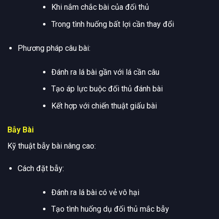
Khi nắm chắc bài của đối thủ
Trong tình huống bất lợi cần thay đổi
Phương pháp câu bài:
Đánh ra lá bài gần với lá cần câu
Tạo áp lực buộc đối thủ đánh bài
Kết hợp với chiến thuật giấu bài
Bẫy Bài
Kỹ thuật bẫy bài nâng cao:
Cách đặt bẫy:
Đánh ra lá bài có vẻ vô hại
Tạo tình huống dụ đối thủ mắc bẫy