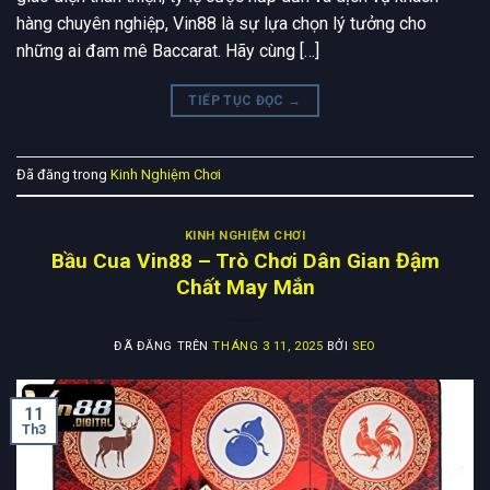
hàng chuyên nghiệp, Vin88 là sự lựa chọn lý tưởng cho
những ai đam mê Baccarat. Hãy cùng […]
TIẾP TỤC ĐỌC
→
Đã đăng trong
Kinh Nghiệm Chơi
KINH NGHIỆM CHƠI
Bầu Cua Vin88 – Trò Chơi Dân Gian Đậm
Chất May Mắn
ĐÃ ĐĂNG TRÊN
THÁNG 3 11, 2025
BỞI
SEO
11
Th3