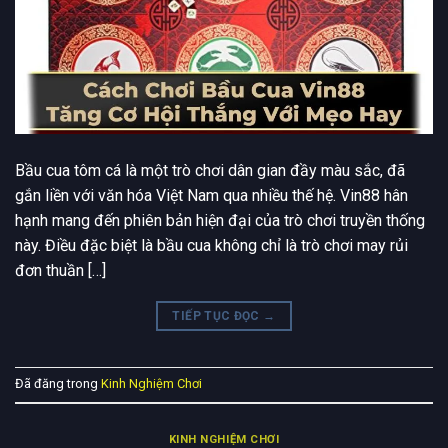
Bầu cua tôm cá là một trò chơi dân gian đầy màu sắc, đã
gắn liền với văn hóa Việt Nam qua nhiều thế hệ. Vin88 hân
hạnh mang đến phiên bản hiện đại của trò chơi truyền thống
này. Điều đặc biệt là bầu cua không chỉ là trò chơi may rủi
đơn thuần […]
TIẾP TỤC ĐỌC
→
Đã đăng trong
Kinh Nghiệm Chơi
KINH NGHIỆM CHƠI