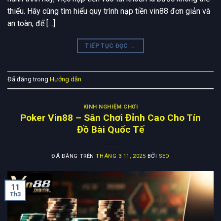
thiếu. Hãy cùng tìm hiểu quy trình nạp tiền vin88 đơn giản và
an toàn, để […]
TIẾP TỤC ĐỌC
→
Đã đăng trong
Hướng dẫn
KINH NGHIỆM CHƠI
Poker Vin88 – Sân Chơi Đỉnh Cao Cho Tín
Đồ Bài Quốc Tế
ĐÃ ĐĂNG TRÊN
THÁNG 3 11, 2025
BỞI
SEO
11
Th3