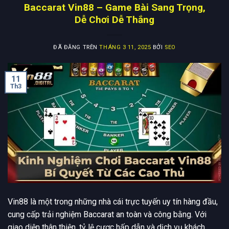
Baccarat Vin88 – Game Bài Sang Trọng,
Dễ Chơi Dễ Thắng
ĐÃ ĐĂNG TRÊN
THÁNG 3 11, 2025
BỞI
SEO
11
Th3
Vin88 là một trong những nhà cái trực tuyến uy tín hàng đầu,
cung cấp trải nghiệm Baccarat an toàn và công bằng. Với
giao diện thân thiện, tỷ lệ cược hấp dẫn và dịch vụ khách