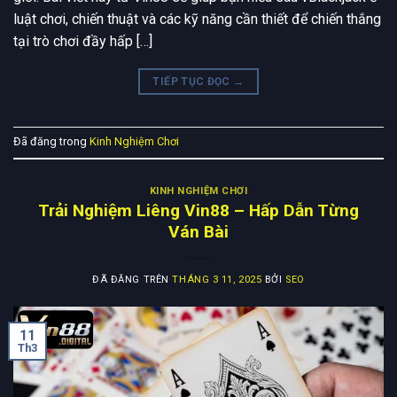
luật chơi, chiến thuật và các kỹ năng cần thiết để chiến thắng
tại trò chơi đầy hấp […]
TIẾP TỤC ĐỌC
→
Đã đăng trong
Kinh Nghiệm Chơi
KINH NGHIỆM CHƠI
Trải Nghiệm Liêng Vin88 – Hấp Dẫn Từng
Ván Bài
ĐÃ ĐĂNG TRÊN
THÁNG 3 11, 2025
BỞI
SEO
11
Th3